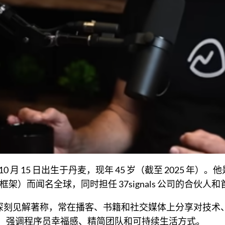
，1979 年 10 月 15 日出生于丹麦，现年 45 岁（截至 
的 Web 框架）而闻名全球，同时担任 37signals 公司的合
的深刻见解著称，常在播客、书籍和社交媒体上分享对技术
学：强调程序员幸福感、精简团队和可持续生活方式。