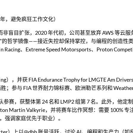
k》（2018 年，避免疯狂工作文化）
而非盲目扩张，2020 年代初，公司甚至放弃 AWS 等
”的哲学镜像——接近失控却保持掌控，与编程的创造性类似。从
in Racing、Extreme Speed Motorsports、Proton Co
g），并获 FIA Endurance Trophy for LMGTE Am Driv
 FIA 世界耐力锦标赛、欧洲勒芒系列和 WeatherTech Sp
 组别车队参赛，获整体第 24 名和 LMP2 组第 7 名。此外，他定制
有 Aston Martin Valkyrie，并将赛车比作冥想：需要
，强调家庭优先于职业）。
Twitter）上以@dhh 账号活跃，讨论 AI、编程和生产