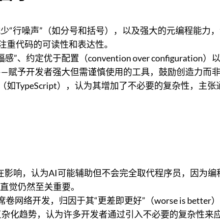
、减少“行噪声”（如分号和括号），以及强大的元编程能
by更注重代码的可读性和表达性。
福感”、约定优于配置（convention over configuration
刀”——赋予开发者强大但需谨慎使用的工具，鼓励创造力而
如TypeScript），认为其增加了不必要的复杂性，主张
潜在影响，认为AI可能辅助但不会完全取代程序员，因为编
计和直觉仍然至关重要。
t为何席卷网络开发，归因于其“更差即更好”（worse is b
复杂化趋势，认为许多开发者通过引入不必要的复杂性来应